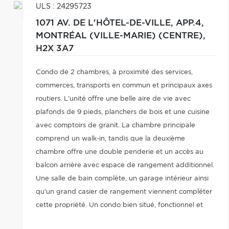
ULS : 24295723
1071 AV. DE L'HÔTEL-DE-VILLE, APP.4,
MONTRÉAL (VILLE-MARIE) (CENTRE),
H2X 3A7
Condo de 2 chambres, à proximité des services,
commerces, transports en commun et principaux axes
routiers. L'unité offre une belle aire de vie avec
plafonds de 9 pieds, planchers de bois et une cuisine
avec comptoirs de granit. La chambre principale
comprend un walk-in, tandis que la deuxième
chambre offre une double penderie et un accès au
balcon arrière avec espace de rangement additionnel.
Une salle de bain complète, un garage intérieur ainsi
qu'un grand casier de rangement viennent compléter
cette propriété. Un condo bien situé, fonctionnel et
agréable, idéal pour un acheteur recherchant confort