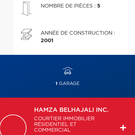
et commodité au quotidien.
NOMBRE DE PIÈCES
:
5
ANNÉE DE CONSTRUCTION
:
2001
1
GARAGE
HAMZA
BELHAJALI INC.
COURTIER IMMOBILIER
RÉSIDENTIEL ET
COMMERCIAL