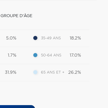
 GROUPE D'ÂGE
5.0%
18.2%
35-49 ANS
1.7%
17.0%
50-64 ANS
31.9%
26.2%
65 ANS ET +